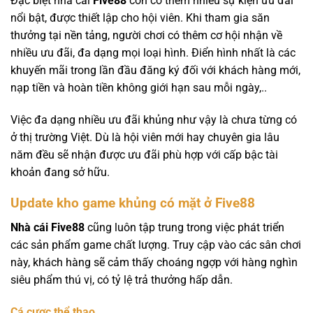
Đặc biệt nhà cái
Five88
còn có thêm nhiều sự kiện ưu đãi
nổi bật, được thiết lập cho hội viên. Khi tham gia săn
thưởng tại nền tảng, người chơi có thêm cơ hội nhận về
nhiều ưu đãi, đa dạng mọi loại hình. Điển hình nhất là các
khuyến mãi trong lần đầu đăng ký đối với khách hàng mới,
nạp tiền và hoàn tiền không giới hạn sau mỗi ngày,..
Việc đa dạng nhiều ưu đãi khủng như vậy là chưa từng có
ở thị trường Việt. Dù là hội viên mới hay chuyên gia lâu
năm đều sẽ nhận được ưu đãi phù hợp với cấp bậc tài
khoản đang sở hữu.
Update kho game khủng có mặt ở Five88
Nhà cái Five88
cũng luôn tập trung trong việc phát triển
các sản phẩm game chất lượng. Truy cập vào các sân chơi
này, khách hàng sẽ cảm thấy choáng ngợp với hàng nghìn
siêu phẩm thú vị, có tỷ lệ trả thưởng hấp dẫn.
Cá cược thể thao