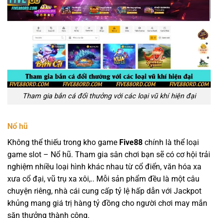
Tham gia bắn cá đổi thưởng với các loại vũ khí hiện đại
Nổ hũ
Không thể thiếu trong kho game
Five88
chính là thể loại
game slot – Nổ hũ. Tham gia sân chơi bạn sẽ có cơ hội trải
nghiệm nhiều loại hình khác nhau từ cổ điển, văn hóa xa
xưa cổ đại, vũ trụ xa xôi,.. Mỗi sản phẩm đều là một câu
chuyện riêng, nhà cái cung cấp tỷ lệ hấp dẫn với Jackpot
khủng mang giá trị hàng tỷ đồng cho người chơi may mắn
săn thưởng thành công.