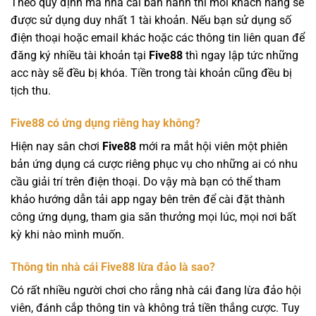
Theo quy định mà nhà cái ban hành thì mỗi khách hàng sẽ
được sử dụng duy nhất 1 tài khoản. Nếu bạn sử dụng số
điện thoại hoặc email khác hoặc các thông tin liên quan để
đăng ký nhiều tài khoản tại
Five88
thì ngay lập tức những
acc này sẽ đều bị khóa. Tiền trong tài khoản cũng đều bị
tịch thu.
Five88 có ứng dụng riêng hay không?
Hiện nay sân chơi
Five88
mới ra mắt hội viên một phiên
bản ứng dụng cá cược riêng phục vụ cho những ai có nhu
cầu giải trí trên điện thoại. Do vậy mà bạn có thể tham
khảo hướng dẫn tải app ngay bên trên để cài đặt thành
công ứng dụng, tham gia săn thưởng mọi lúc, mọi nơi bất
kỳ khi nào mình muốn.
Thông tin nhà cái Five88 lừa đảo là sao?
Có rất nhiều người chơi cho rằng nhà cái đang lừa đảo hội
viên, đánh cắp thông tin và không trả tiền thắng cược. Tuy