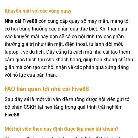
Khuyến mãi với các vòng quay
Nhà cái Five88
còn cung cấp quay số may mắn, mang tới
cơ hội trúng thưởng các phần quà đặc biệt. Khi tham gia
vào khuyến mãi này bạn sẽ có cơ hội rinh tay các phần
thưởng giá trị như tiền mặt, điện thoại, tủ lạnh đời mới,
laptop,.. vé du lịch. Đây cũng là cách mà nhà cái tạo thêm
cảm giác thích thú cho khách hàng, giúp bạn không chỉ thư
giãn mà còn tạo cơ hội nhận về các phần quà xứng đáng
với nỗ lực của bản thân.
FAQ liên quan tới nhà cái Five88
Sau đây sẽ là một vài vấn đề thường được hội viên gửi tới
bộ phận CSKH tại nền tảng trong quá trình trải nghiệm
Five88
.
Mỗi hội viên theo quy định được lập mấy tài khoản?