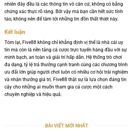
nhiên đây đều là các thông tin vô căn cứ, không có bằng
chứng xác thực rõ ràng. Bởi vậy mà bạn cần hết sức tỉnh
táo, không nên để tâm tới những tin đồn thất thiệt này.
Kết luận
Tóm lại, Five88 không chỉ khẳng định vị thế là nhà cái uy
tín mà còn là nền tảng cá cược trực tuyến hàng đầu với sự
minh bạch, an toàn và giải trí hấp dẫn. Hệ thống trò chơi
đa dạng, tỷ lệ trả thưởng cạnh tranh cùng các chương trình
ưu đãi lớn giúp người chơi luôn có nhiều cơ hội trải nghiệm
và nhận thưởng giá trị. Five88 thật sự là lựa chọn đáng tin
cậy cho những ai muốn tham gia cá cược một cách
chuyên nghiệp và hiệu quả.
BÀI VIẾT MỚI NHẤT