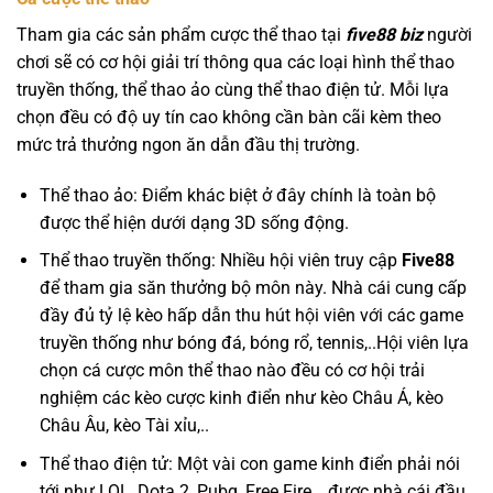
Tham gia các sản phẩm cược thể thao tại
five88 biz
người
chơi sẽ có cơ hội giải trí thông qua các loại hình thể thao
truyền thống, thể thao ảo cùng thể thao điện tử. Mỗi lựa
chọn đều có độ uy tín cao không cần bàn cãi kèm theo
mức trả thưởng ngon ăn dẫn đầu thị trường.
Thể thao ảo: Điểm khác biệt ở đây chính là toàn bộ
được thể hiện dưới dạng 3D sống động.
Thể thao truyền thống: Nhiều hội viên truy cập
Five88
để tham gia săn thưởng bộ môn này. Nhà cái cung cấp
đầy đủ tỷ lệ kèo hấp dẫn thu hút hội viên với các game
truyền thống như bóng đá, bóng rổ, tennis,..Hội viên lựa
chọn cá cược môn thể thao nào đều có cơ hội trải
nghiệm các kèo cược kinh điển như kèo Châu Á, kèo
Châu Âu, kèo Tài xỉu,..
Thể thao điện tử: Một vài con game kinh điển phải nói
tới như LOL, Dota 2, Pubg, Free Fire,.. được nhà cái đầu