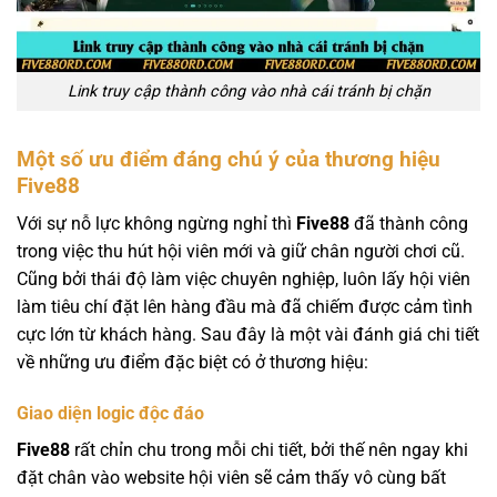
Link truy cập thành công vào nhà cái tránh bị chặn
Một số ưu điểm đáng chú ý của thương hiệu
Five88
Với sự nỗ lực không ngừng nghỉ thì
Five88
đã thành công
trong việc thu hút hội viên mới và giữ chân người chơi cũ.
Cũng bởi thái độ làm việc chuyên nghiệp, luôn lấy hội viên
làm tiêu chí đặt lên hàng đầu mà đã chiếm được cảm tình
cực lớn từ khách hàng. Sau đây là một vài đánh giá chi tiết
về những ưu điểm đặc biệt có ở thương hiệu:
Giao diện logic độc đáo
Five88
rất chỉn chu trong mỗi chi tiết, bởi thế nên ngay khi
đặt chân vào website hội viên sẽ cảm thấy vô cùng bất