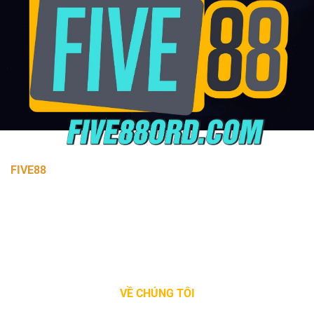
FIVE88
là nhà cái trực tuyến uy tín, cung cấp cá cược thể
thao, casino, slot game và xổ số. Nền tảng sở hữu giao
diện thân thiện, bảo mật cao, tỷ lệ cược hấp dẫn, khuyến
mãi thường xuyên và hỗ trợ 24/7. Lựa chọn lý tưởng cho
trải nghiệm cá cược an toàn và minh bạch.
VỀ CHÚNG TÔI