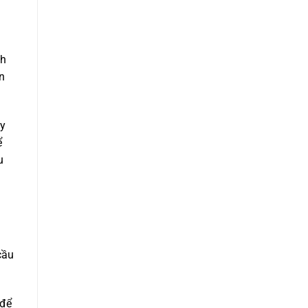
ch
n
ày
ể
u
cầu
 để