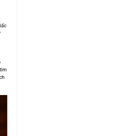
giấc
ự
p
tìm
ách