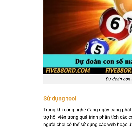
Dự đoán con 
Sử dụng tool
Trong khi công nghệ đang ngày càng phát 
trợ hội viên trong quá trình phân tích các 
người chơi có thể sử dụng các web hoặc ứ