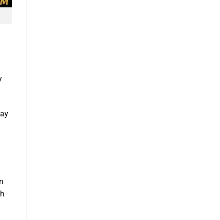
y
uay
n
nh