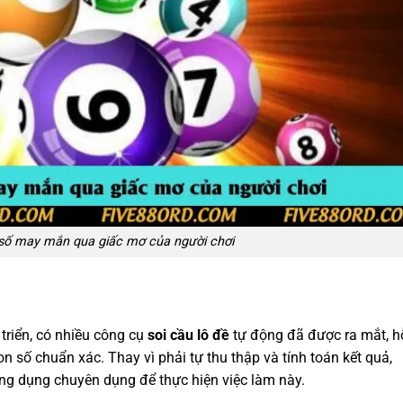
số may mắn qua giấc mơ của người chơi
triển, có nhiều công cụ
soi cầu lô đề
tự động đã được ra mắt, h
con số chuẩn xác. Thay vì phải tự thu thập và tính toán kết quả,
ng dụng chuyên dụng để thực hiện việc làm này.