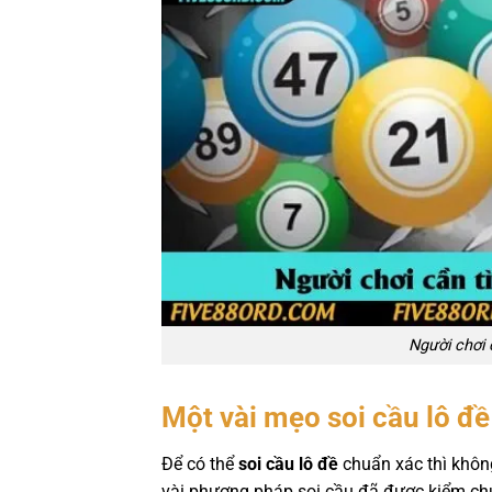
Người chơi 
Một vài mẹo soi cầu lô đ
Để có thể
soi cầu lô đề
chuẩn xác thì khôn
vài phương pháp soi cầu đã được kiểm chứ