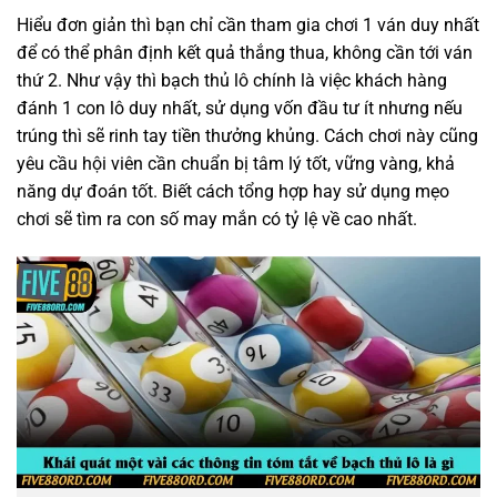
Hiểu đơn giản thì bạn chỉ cần tham gia chơi 1 ván duy nhất
để có thể phân định kết quả thắng thua, không cần tới ván
thứ 2. Như vậy thì bạch thủ lô chính là việc khách hàng
đánh 1 con lô duy nhất, sử dụng vốn đầu tư ít nhưng nếu
trúng thì sẽ rinh tay tiền thưởng khủng. Cách chơi này cũng
yêu cầu hội viên cần chuẩn bị tâm lý tốt, vững vàng, khả
năng dự đoán tốt. Biết cách tổng hợp hay sử dụng mẹo
chơi sẽ tìm ra con số may mắn có tỷ lệ về cao nhất.