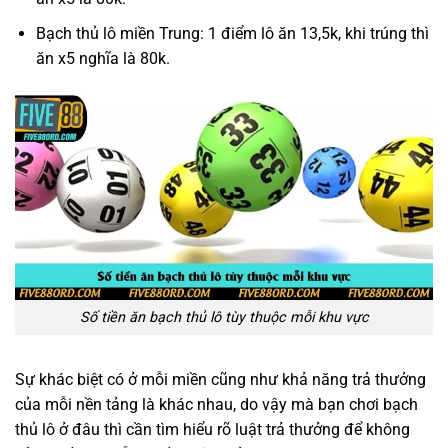
Bạch thủ lô miền Trung: 1 điểm lô ăn 13,5k, khi trúng thì
ăn x5 nghĩa là 80k.
Số tiền ăn bạch thủ lô tùy thuộc mỗi khu vực
Sự khác biệt có ở mỗi miền cũng như khả năng trả thưởng
của mỗi nền tảng là khác nhau, do vậy mà bạn chơi bạch
thủ lô ở đâu thì cần tìm hiểu rõ luật trả thưởng để không