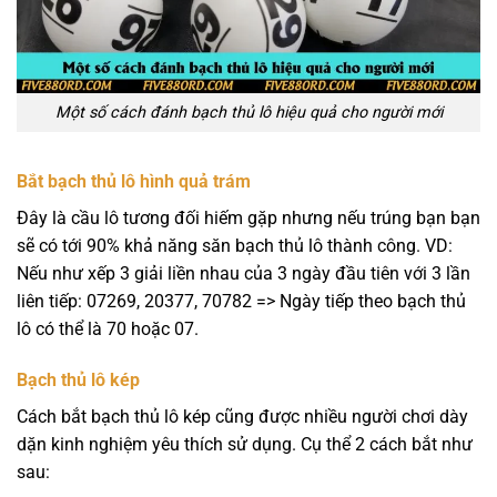
Một số cách đánh bạch thủ lô hiệu quả cho người mới
Bắt bạch thủ lô hình quả trám
Đây là cầu lô tương đối hiếm gặp nhưng nếu trúng bạn bạn
sẽ có tới 90% khả năng săn bạch thủ lô thành công. VD:
Nếu như xếp 3 giải liền nhau của 3 ngày đầu tiên với 3 lần
liên tiếp: 07269, 20377, 70782 => Ngày tiếp theo bạch thủ
lô có thể là 70 hoặc 07.
Bạch thủ lô kép
Cách bắt bạch thủ lô kép cũng được nhiều người chơi dày
dặn kinh nghiệm yêu thích sử dụng. Cụ thể 2 cách bắt như
sau: