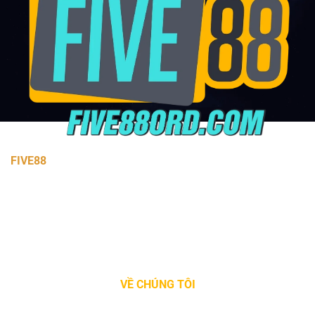
Cấp
Tại
Five88
FIVE88
là nhà cái trực tuyến uy tín, cung cấp cá cược thể
thao, casino, slot game và xổ số. Nền tảng sở hữu giao
diện thân thiện, bảo mật cao, tỷ lệ cược hấp dẫn, khuyến
mãi thường xuyên và hỗ trợ 24/7. Lựa chọn lý tưởng cho
trải nghiệm cá cược an toàn và minh bạch.
VỀ CHÚNG TÔI