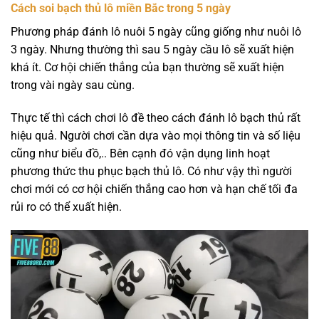
Cách soi bạch thủ lô miền Bắc trong 5 ngày
Phương pháp đánh lô nuôi 5 ngày cũng giống như nuôi lô
3 ngày. Nhưng thường thì sau 5 ngày cầu lô sẽ xuất hiện
khá ít. Cơ hội chiến thắng của bạn thường sẽ xuất hiện
trong vài ngày sau cùng.
Thực tế thì cách chơi lô đề theo cách đánh lô bạch thủ rất
hiệu quả. Người chơi cần dựa vào mọi thông tin và số liệu
cũng như biểu đồ,.. Bên cạnh đó vận dụng linh hoạt
phương thức thu phục bạch thủ lô. Có như vậy thì người
chơi mới có cơ hội chiến thắng cao hơn và hạn chế tối đa
rủi ro có thể xuất hiện.