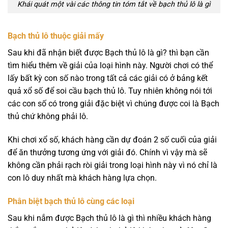
Khái quát một vài các thông tin tóm tắt về bạch thủ lô là gì
Bạch thủ lô thuộc giải mấy
Sau khi đã nhận biết được Bạch thủ lô là gì? thì bạn cần
tìm hiểu thêm về giải của loại hình này. Người chơi có thể
lấy bất kỳ con số nào trong tất cả các giải có ở bảng kết
quả xổ số để soi cầu bạch thủ lô. Tuy nhiên không nói tới
các con số có trong giải đặc biệt vì chúng được coi là Bạch
thủ chứ không phải lô.
Khi chơi xổ số, khách hàng cần dự đoán 2 số cuối của giải
để ăn thưởng tương ứng với giải đó. Chính vì vậy mà sẽ
không cần phải rạch ròi giải trong loại hình này vì nó chỉ là
con lô duy nhất mà khách hàng lựa chọn.
Phân biệt bạch thủ lô cùng các loại
Sau khi nắm được Bạch thủ lô là gì thì nhiều khách hàng