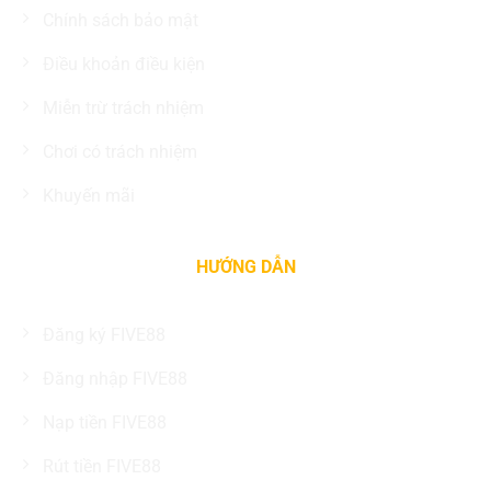
Chính sách bảo mật
Điều khoản điều kiện
Miễn trừ trách nhiệm
Chơi có trách nhiệm
Khuyến mãi
HƯỚNG DẪN
Đăng ký FIVE88
Đăng nhập FIVE88
Nạp tiền FIVE88
Rút tiền FIVE88