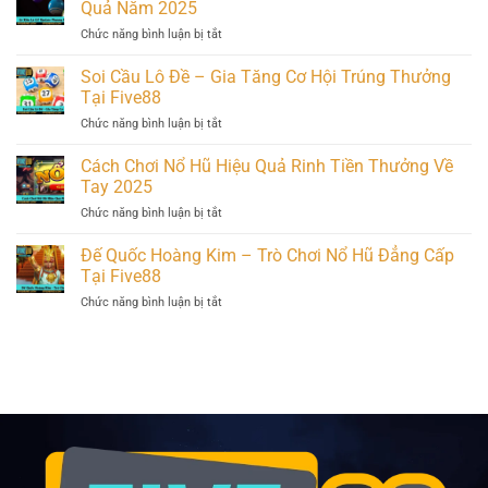
Lô
Quả Năm 2025
Là
Chức năng bình luận bị tắt
ở
Gì?
Lô
Cách
Xiên
Soi Cầu Lô Đề – Gia Tăng Cơ Hội Trúng Thưởng
Chơi
Là
Và
Tại Five88
Gì?
Bí
Chức năng bình luận bị tắt
ở
Update
Quyết
Soi
Phương
Thắng
Cầu
Cách Chơi Nổ Hũ Hiệu Quả Rinh Tiền Thưởng Về
Pháp
Tại
Lô
Đánh
Tay 2025
Five88
Đề
Hiệu
Chức năng bình luận bị tắt
ở
–
Quả
Cách
Gia
Năm
Chơi
Đế Quốc Hoàng Kim – Trò Chơi Nổ Hũ Đẳng Cấp
Tăng
2025
Nổ
Cơ
Tại Five88
Hũ
Hội
Chức năng bình luận bị tắt
ở
Hiệu
Trúng
Đế
Quả
Thưởng
Quốc
Rinh
Tại
Hoàng
Tiền
Five88
Kim
Thưởng
–
Về
Trò
Tay
Chơi
2025
Nổ
Hũ
Đẳng