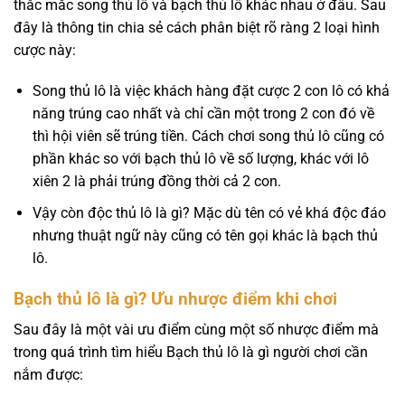
thắc mắc song thủ lô và bạch thủ lô khác nhau ở đâu. Sau
đây là thông tin chia sẻ cách phân biệt rõ ràng 2 loại hình
cược này:
Song thủ lô là việc khách hàng đặt cược 2 con lô có khả
năng trúng cao nhất và chỉ cần một trong 2 con đó về
thì hội viên sẽ trúng tiền. Cách chơi song thủ lô cũng có
phần khác so với bạch thủ lô về số lượng, khác với lô
xiên 2 là phải trúng đồng thời cả 2 con.
Vậy còn độc thủ lô là gì? Mặc dù tên có vẻ khá độc đáo
nhưng thuật ngữ này cũng có tên gọi khác là bạch thủ
lô.
Bạch thủ lô là gì? Ưu nhược điểm khi chơi
Sau đây là một vài ưu điểm cùng một số nhược điểm mà
trong quá trình tìm hiểu Bạch thủ lô là gì người chơi cần
nắm được: