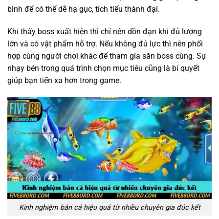
bình để có thể dễ hạ gục, tích tiểu thành đại.
Khi thấy boss xuất hiện thì chỉ nên dồn đạn khi đủ lượng
lớn và có vật phẩm hỗ trợ. Nếu không đủ lực thì nên phối
hợp cùng người chơi khác để tham gia săn boss cùng. Sự
nhạy bén trong quá trình chọn mục tiêu cũng là bí quyết
giúp bạn tiến xa hơn trong game.
Kinh nghiệm bắn cá hiệu quả từ nhiều chuyên gia đúc kết