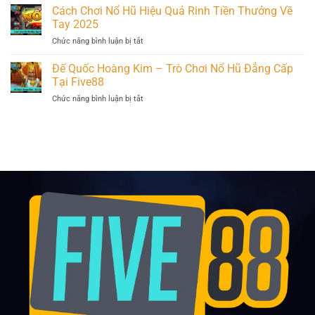
Cầu
Cách Chơi Nổ Hũ Hiệu Quả Rinh Tiền Thưởng Về
Pháp
Tại
Lô
Đánh
Tay 2025
Five88
Đề
Hiệu
Chức năng bình luận bị tắt
ở
–
Quả
Cách
Gia
Năm
Chơi
Đế Quốc Hoàng Kim – Trò Chơi Nổ Hũ Đẳng Cấp
Tăng
2025
Nổ
Cơ
Tại Five88
Hũ
Hội
Chức năng bình luận bị tắt
ở
Hiệu
Trúng
Đế
Quả
Thưởng
Quốc
Rinh
Tại
Hoàng
Tiền
Five88
Kim
Thưởng
–
Về
Trò
Tay
Chơi
2025
Nổ
Hũ
Đẳng
Cấp
Tại
Five88