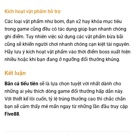
Kích hoạt vật phẩm hỗ trợ
Các loại vật phẩm như bom, đạn x2 hay khóa mục tiêu
trong game cũng đều có tác dụng giúp bạn nhanh chóng
ghi điểm. Tuy nhiên việc sử dụng các vật phẩm bừa bãi
cũng sẽ khiến người chơi nhanh chóng cạn kiệt tài nguyên.
Hãy lưu ý kích hoạt vật phẩm vào thời điểm boss xuất hiện
nhiều hoặc khi bạn đang ở ngưỡng đổi thưởng khủng.
Kết luận
Bắn cá tiểu tiên
sẽ là lựa chọn tuyệt vời nhất dành cho
những ai yêu thích dòng game đổi thưởng hấp dẫn này.
Với thiết kế lôi cuốn, tỷ lệ trúng thưởng cao thì chắc chắn
bạn sẽ cảm thấy mê mẩn ngay từ những lần đầu truy cập
Five88
.