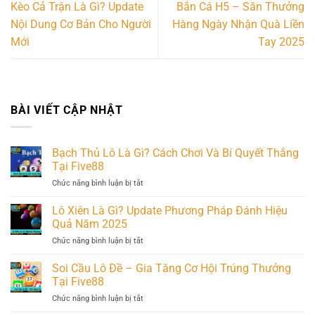
Kèo Cả Trận Là Gì? Update
Bắn Cá H5 – Săn Thưởng
Nội Dung Cơ Bản Cho Người
Hàng Ngày Nhận Quà Liền
Mới
Tay 2025
BÀI VIẾT CẬP NHẬT
Bạch Thủ Lô Là Gì? Cách Chơi Và Bí Quyết Thắng
Tại Five88
Chức năng bình luận bị tắt
ở
Bạch
Thủ
Lô Xiên Là Gì? Update Phương Pháp Đánh Hiệu
Lô
Quả Năm 2025
Là
Chức năng bình luận bị tắt
ở
Gì?
Lô
Cách
Xiên
Soi Cầu Lô Đề – Gia Tăng Cơ Hội Trúng Thưởng
Chơi
Là
Và
Tại Five88
Gì?
Bí
Chức năng bình luận bị tắt
ở
Update
Quyết
Soi
Phương
Thắng