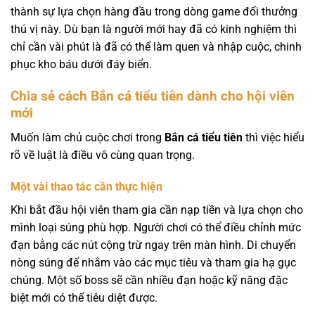
thành sự lựa chọn hàng đầu trong dòng game đổi thưởng
thú vị này. Dù bạn là người mới hay đã có kinh nghiệm thì
chỉ cần vài phút là đã có thể làm quen và nhập cuộc, chinh
phục kho báu dưới đáy biển.
Chia sẻ cách Bắn cá tiểu tiên dành cho hội viên
mới
Muốn làm chủ cuộc chơi trong
Bắn cá tiểu tiên
thì việc hiểu
rõ về luật là điều vô cùng quan trọng.
Một vài thao tác cần thực hiện
Khi bắt đầu hội viên tham gia cần nạp tiền và lựa chọn cho
mình loại súng phù hợp. Người chơi có thể điều chỉnh mức
đạn bằng các nút cộng trừ ngay trên màn hình. Di chuyển
nòng súng để nhắm vào các mục tiêu và tham gia hạ gục
chúng. Một số boss sẽ cần nhiều đạn hoặc kỹ năng đặc
biệt mới có thể tiêu diệt được.