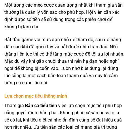
Một trong các mẹo cược quan trọng nhất khi tham gia săn
thưởng là quản lý vốn sao cho phù hợp. Hội viên cần xác
định được số tiền sẽ sử dụng trong các phiên chơi để
không bị lam chi.
Bắt đầu game với mức đạn nhỏ để thăm dò, sau đó nâng
dần sau khi đã quen tay và bắt được nhịp trận đấu. Nếu
thắng liên tục thì có thể tăng mức cược để tối ưu lợi nhuận.
Mặc dù vậy khi gặp chuỗi thua thì nên hạ đạn hoặc nghỉ
ngơi để không bị cuốn vào. Luôn nhớ biết dừng lại đúng
lúc cũng là một cách bảo toàn thành quả và duy trì cảm
hứng cá cược lâu dài.
Lựa chọn mục tiêu thông minh
Tham gia
Bắn cá tiểu tiên
việc lựa chọn mục tiêu phù hợp
cũng quyết định thắng bại. Không phải cứ săn boss to là
sẽ có lãi, khi tiêu diệt cá nhỏ ổn định cũng sẽ đạt hiệu quả
hơn rất nhiều. Ưu tiên săn các loại cá mang giá trị trung