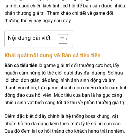
là một cuộc chiến kịch tính, cơ hội để bạn săn được nhiều
phần thưởng giá trị. Tham khảo chi tiết về game đổi
thưởng thú vị này ngay sau đây.
Nội dung bài viết
Khái quát nội dung về Bắn cá tiểu tiên
Bắn cá tiểu tiên
là game giải trí đổi thưởng cực hot, lấy
nguồn cảm hứng từ thế giới dưới đáy đại dương. Sở hữu
lối chơi đơn giản, dễ dàng, hình ảnh sinh động và âm
thanh vui nhộn, tựa game nhanh gọn chiếm được cảm tình
đông đảo của hội viên. Mục tiêu của bạn là hạ gục càng
nhiều sinh vật biển càng tốt để thu về phần thưởng giá trị.
Điểm đặc biệt ở đây chính là hệ thống boss khủng, vật
phẩm hỗ trợ đa dạng kèm theo mức tỷ lệ nổ hũ cực cao.
Qua đó đem lại cơ hội thắng cho khách hàng trải nghiệm.